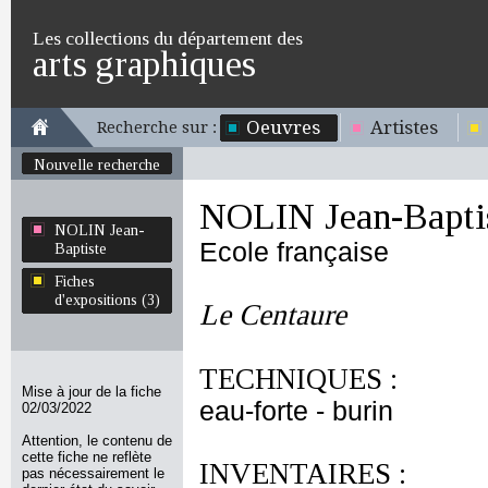
Les collections du département des
arts graphiques
Oeuvres
Artistes
Recherche sur :
Nouvelle recherche
NOLIN Jean-Bapti
NOLIN Jean-
Ecole française
Baptiste
Fiches
d'expositions (3)
Le Centaure
TECHNIQUES :
Mise à jour de la fiche
eau-forte - burin
02/03/2022
Attention, le contenu de
cette fiche ne reflète
INVENTAIRES :
pas nécessairement le