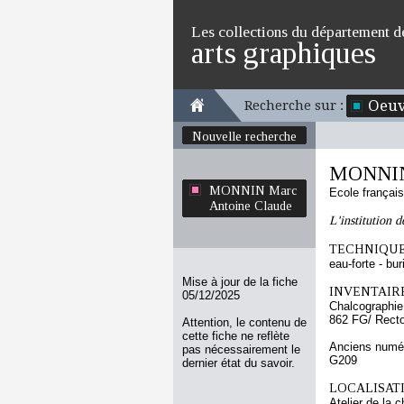
Les collections du département d
arts graphiques
Oeuv
Recherche sur :
Nouvelle recherche
MONNIN 
MONNIN Marc
Ecole françai
Antoine Claude
L'institution d
TECHNIQUE
eau-forte - bur
Mise à jour de la fiche
INVENTAIRE
05/12/2025
Chalcographie
862 FG/ Rect
Attention, le contenu de
cette fiche ne reflète
Anciens numér
pas nécessairement le
G209
dernier état du savoir.
LOCALISATI
Atelier de la 