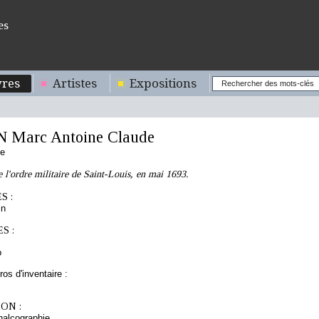
es
res
Artistes
Expositions
Marc Antoine Claude
se
e l'ordre militaire de Saint-Louis, en mai 1693.
S :
in
S :
o
os d'inventaire :
ON :
chalcographie