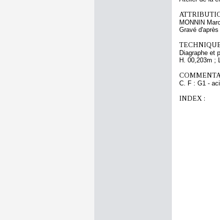
ATTRIBUTI
MONNIN Marc 
Gravé d'aprè
TECHNIQUE
Diagraphe et 
H. 00,203m ; 
COMMENTAI
C. F : G1 - aci
INDEX :