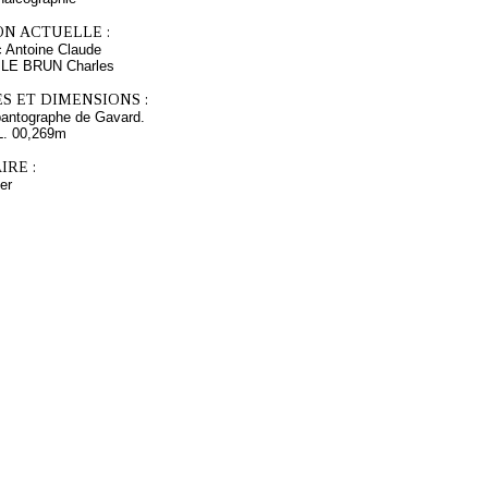
ON ACTUELLE :
Antoine Claude
s LE BRUN Charles
S ET DIMENSIONS :
pantographe de Gavard.
L. 00,269m
RE :
er