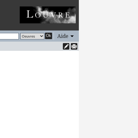
Aide
Ok