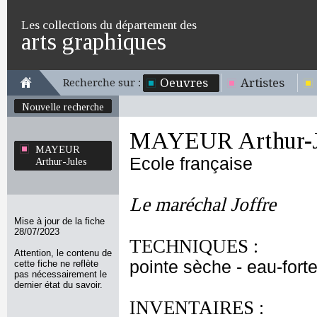
Les collections du département des
arts graphiques
Oeuvres
Artistes
Recherche sur :
Nouvelle recherche
MAYEUR Arthur-J
MAYEUR
Ecole française
Arthur-Jules
Le maréchal Joffre
Mise à jour de la fiche
28/07/2023
TECHNIQUES :
Attention, le contenu de
pointe sèche - eau-forte
cette fiche ne reflète
pas nécessairement le
dernier état du savoir.
INVENTAIRES :