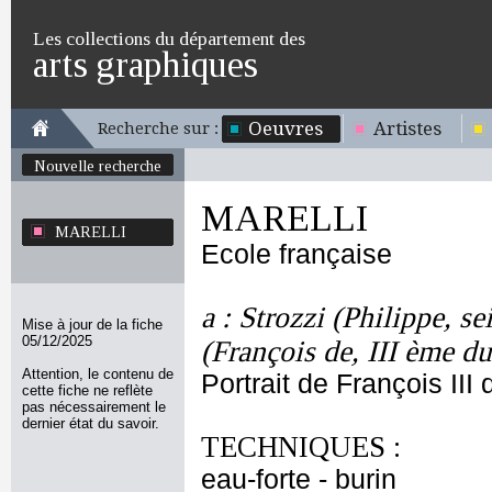
Les collections du département des
arts graphiques
Oeuvres
Artistes
Recherche sur :
Nouvelle recherche
MARELLI
MARELLI
Ecole française
a : Strozzi (Philippe, s
Mise à jour de la fiche
05/12/2025
(François de, III ème d
Attention, le contenu de
Portrait de François II
cette fiche ne reflète
pas nécessairement le
dernier état du savoir.
TECHNIQUES :
eau-forte - burin