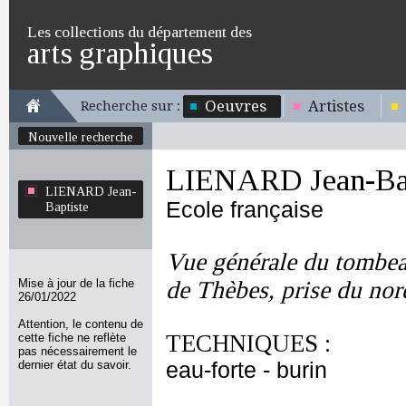
Les collections du département des
arts graphiques
Oeuvres
Artistes
Recherche sur :
Nouvelle recherche
LIENARD Jean-Bap
LIENARD Jean-
Ecole française
Baptiste
Vue générale du tombeau
Mise à jour de la fiche
de Thèbes, prise du nor
26/01/2022
Attention, le contenu de
TECHNIQUES :
cette fiche ne reflète
pas nécessairement le
dernier état du savoir.
eau-forte - burin