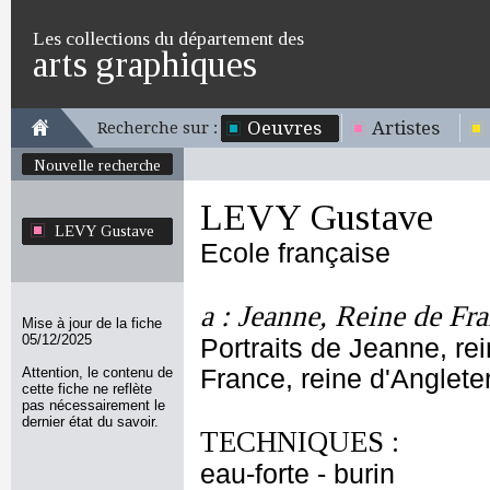
Les collections du département des
arts graphiques
Oeuvres
Artistes
Recherche sur :
Nouvelle recherche
LEVY Gustave
LEVY Gustave
Ecole française
a : Jeanne, Reine de Fra
Mise à jour de la fiche
05/12/2025
Portraits de Jeanne, re
Attention, le contenu de
France, reine d'Angleter
cette fiche ne reflète
pas nécessairement le
dernier état du savoir.
TECHNIQUES :
eau-forte - burin