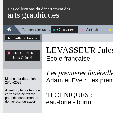
Les collections du département des
arts graphiques
Oeuvres
Artistes
Recherche sur :
Nouvelle recherche
LEVASSEUR Jules
LEVASSEUR
Ecole française
Jules Gabriel
Les premieres funéraill
Mise à jour de la fiche
Adam et Eve : Les premi
28/07/2023
Attention, le contenu de
TECHNIQUES :
cette fiche ne reflète
pas nécessairement le
eau-forte - burin
dernier état du savoir.