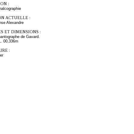
ON :
chalcographie
ON ACTUELLE :
se Alexandre
S ET DIMENSIONS :
pantographe de Gavard.
L. 00,336m
RE :
er