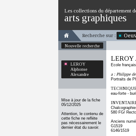
Les collections du département d
arts graphiques
Oeuv
Recherche sur :
Nouvelle recherche
LEROY A
LEROY
Ecole françai
Alphonse
a : Philippe d
Alexandre
Portraits de P
TECHNIQUE
eau-forte - bur
Mise à jour de la fiche
INVENTAIRE
05/12/2025
Chalcographie
580 FG/ Rect
Attention, le contenu de
cette fiche ne reflète
Anciens numér
pas nécessairement le
G1519
dernier état du savoir.
6146/1519