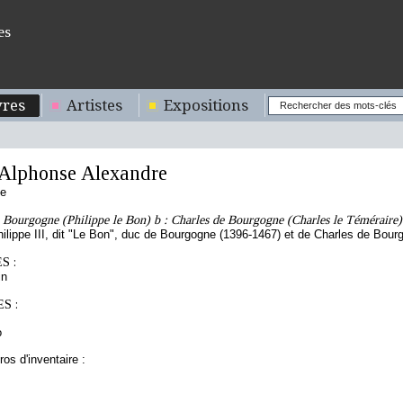
es
res
Artistes
Expositions
lphonse Alexandre
se
e Bourgogne (Philippe le Bon) b : Charles de Bourgogne (Charles le Téméraire)
hilippe III, dit "Le Bon", duc de Bourgogne (1396-1467) et de Charles de Bour
S :
in
S :
o
os d'inventaire :