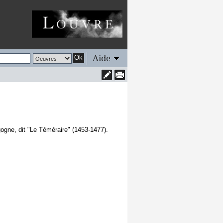
Aide
Ok
gogne, dit "Le Téméraire" (1453-1477).