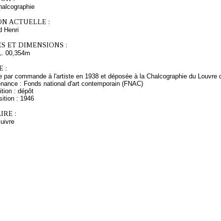
chalcographie
ON ACTUELLE :
 Henri
S ET DIMENSIONS :
L. 00,354m
 :
 par commande à l'artiste en 1938 et déposée à la Chalcographie du Louvre 
enance : Fonds national d'art contemporain (FNAC)
tion : dépôt
ition : 1946
RE :
cuivre