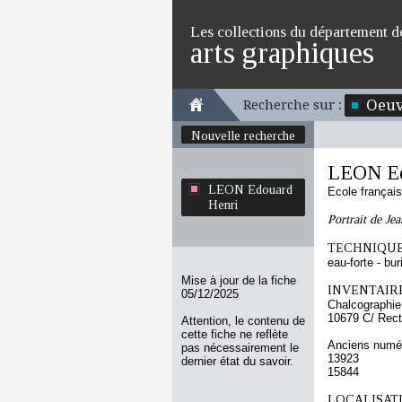
Les collections du département d
arts graphiques
Oeuv
Recherche sur :
Nouvelle recherche
LEON Ed
LEON Edouard
Ecole françai
Henri
Portrait de Jea
TECHNIQUE
eau-forte - bur
Mise à jour de la fiche
INVENTAIRE
05/12/2025
Chalcographie
10679 C/ Rec
Attention, le contenu de
cette fiche ne reflète
Anciens numér
pas nécessairement le
13923
dernier état du savoir.
15844
LOCALISATI