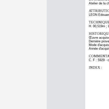
Atelier de la 
ATTRIBUTI
LEON Edouard
TECHNIQUE
H. 00,519m ; 
HISTORIQUE
Œuvre acquise
Dernière prov
Mode d'acquisi
Année d'acquis
COMMENTAI
C. F : 5929 - 
INDEX :