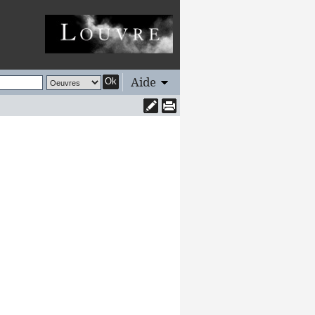
Aide
Ok