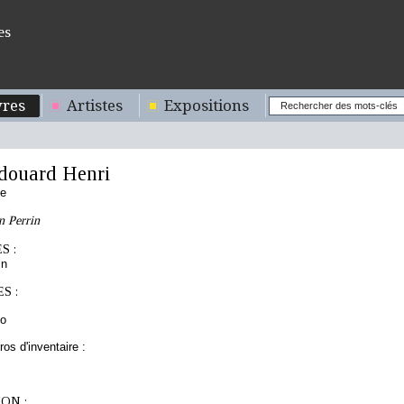
es
res
Artistes
Expositions
ouard Henri
se
n Perrin
S :
in
S :
to
os d'inventaire :
ON :