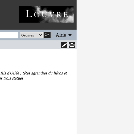
Aide
Ok
ils d'Oilée ; têtes agrandies du héros et
s trois statues