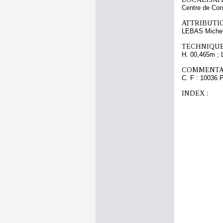
Centre de Con
ATTRIBUTI
LEBAS Michel-
TECHNIQUE
H. 00,465m ; 
COMMENTAI
C. F : 10036 P
INDEX :