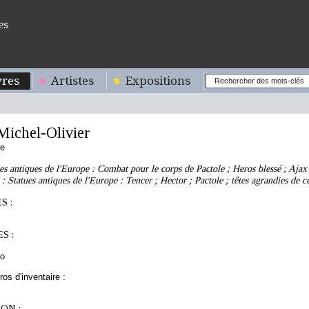
es
res
Artistes
Expositions
ichel-Olivier
se
es antiques de l'Europe : Combat pour le corps de Pactole ; Heros blessé ; Ajax f
 Statues antiques de l'Europe : Tencer ; Hector ; Pactole ; têtes agrandies de ce
S :
S :
to
os d'inventaire :
ON :