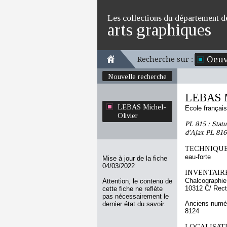
Les collections du département d
arts graphiques
Oeuv
Recherche sur :
Nouvelle recherche
LEBAS M
LEBAS Michel-
Ecole françai
Olivier
PL 815 : Statu
d'Ajax PL 816 :
TECHNIQUE
eau-forte
Mise à jour de la fiche
04/03/2022
INVENTAIRE
Chalcographie
Attention, le contenu de
10312 C/ Rec
cette fiche ne reflète
pas nécessairement le
Anciens numér
dernier état du savoir.
8124
LOCALISATI