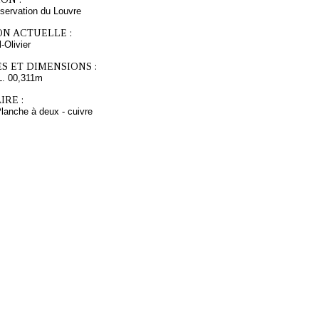
servation du Louvre
ON ACTUELLE :
Olivier
S ET DIMENSIONS :
L. 00,311m
RE :
lanche à deux - cuivre