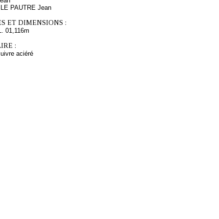
ean
s LE PAUTRE Jean
S ET DIMENSIONS :
L. 01,116m
RE :
cuivre aciéré