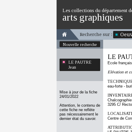
Les collections du département d
arts graphiques
Oeuv
Recherche sur :
Nouvelle recherche
LE PAU
LE PAUTRE
Ecole françai
Jean
Elévation et c
TECHNIQUE
eau-forte - bur
Mise à jour de la fiche
INVENTAIRE
24/01/2022
Chalcographie
3295 C/ Recto
Attention, le contenu de
cette fiche ne reflète
LOCALISATI
pas nécessairement le
Centre de Con
dernier état du savoir.
ATTRIBUTI