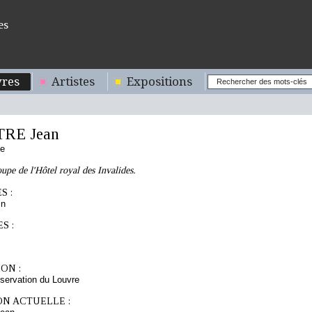
es
res
Artistes
Expositions
TRE Jean
se
oupe de l'Hôtel royal des Invalides.
S :
in
S :
ON :
servation du Louvre
ON ACTUELLE :