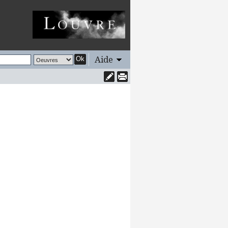
Aide
Ok