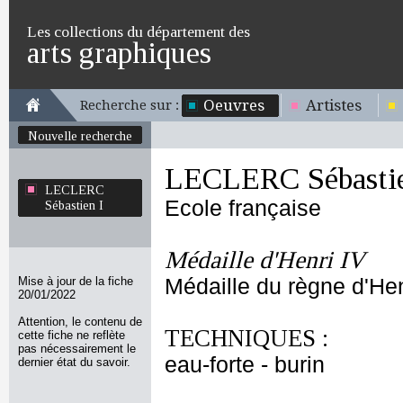
Les collections du département des
arts graphiques
Oeuvres
Artistes
Recherche sur :
Nouvelle recherche
LECLERC Sébastie
LECLERC
Ecole française
Sébastien I
Médaille d'Henri IV
Mise à jour de la fiche
Médaille du règne d'Henr
20/01/2022
Attention, le contenu de
TECHNIQUES :
cette fiche ne reflète
pas nécessairement le
eau-forte - burin
dernier état du savoir.