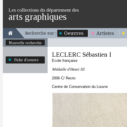
Les collections du département des
arts graphiques
Oeuvres
Artistes
Recherche sur :
Nouvelle recherche
LECLERC Sébastien I
Fiche d'oeuvre
Ecole française
Médaille d'Henri III
2006 C/ Recto
Centre de Conservation du Louvre