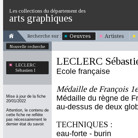
Les collections du département des
arts graphiques
Oeuvres
Artistes
Recherche sur :
Nouvelle recherche
LECLERC Sébastie
LECLERC
Ecole française
Sébastien I
Médaille de François 1e
Mise à jour de la fiche
Médaille du règne de F
20/01/2022
au-dessus de deux globe
Attention, le contenu de
cette fiche ne reflète
pas nécessairement le
TECHNIQUES :
dernier état du savoir.
eau-forte - burin