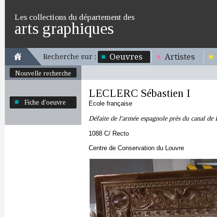
Les collections du département des
arts graphiques
Oeuvres
Artistes
Recherche sur :
Nouvelle recherche
LECLERC Sébastien I
Fiche d'oeuvre
Ecole française
Défaite de l'armée espagnole près du canal de
1088 C/ Recto
Centre de Conservation du Louvre