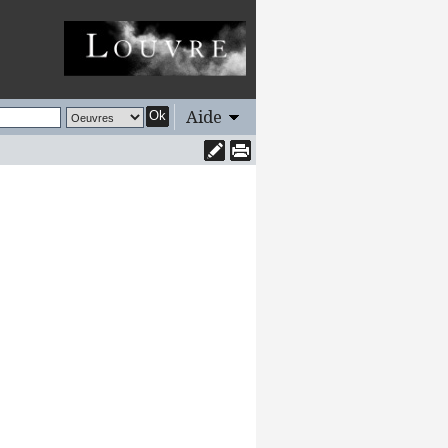
Aide
Ok