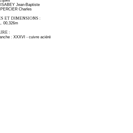
cques
 ISABEY Jean-Baptiste
s PERCIER Charles
S ET DIMENSIONS :
L. 00,326m
RE :
anche : XXXVI - cuivre aciéré