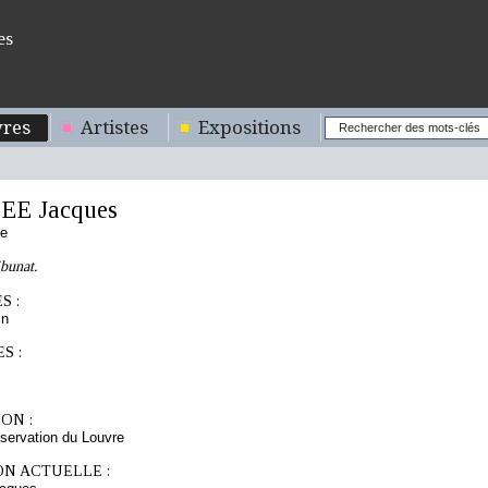
es
res
Artistes
Expositions
EE Jacques
se
bunat.
S :
in
S :
ON :
servation du Louvre
ON ACTUELLE :