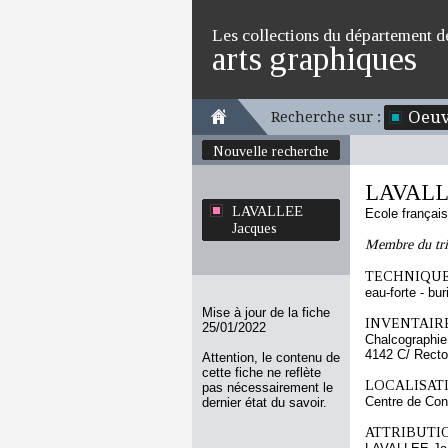
Les collections du département d
arts graphiques
Oeuv
Recherche sur :
Nouvelle recherche
LAVALL
LAVALLEE
Ecole françai
Jacques
Membre du tri
TECHNIQUE
eau-forte - bur
Mise à jour de la fiche
INVENTAIRE
25/01/2022
Chalcographie
4142 C/ Recto
Attention, le contenu de
cette fiche ne reflète
LOCALISATI
pas nécessairement le
Centre de Con
dernier état du savoir.
ATTRIBUTI