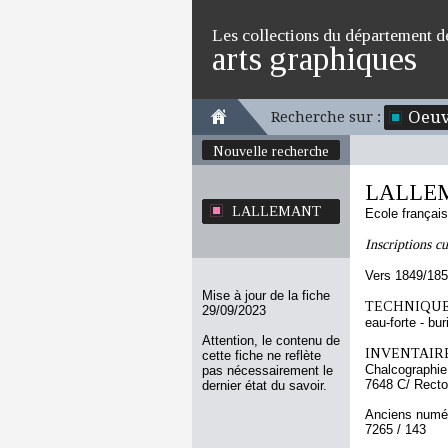
Les collections du département d
arts graphiques
Oeuv
Recherche sur :
Nouvelle recherche
LALLE
LALLEMANT
Ecole françai
Inscriptions c
Vers 1849/18
Mise à jour de la fiche
TECHNIQUE
29/09/2023
eau-forte - bur
Attention, le contenu de
INVENTAIRE
cette fiche ne reflète
Chalcographie
pas nécessairement le
7648 C/ Recto
dernier état du savoir.
Anciens numér
7265 / 143