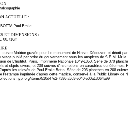
ON :
chalcographie
ON ACTUELLE :
s BOTTA Paul-Emile
S ET DIMENSIONS :
L. 00,716m
RE :
- cuivre Matrice gravée pour 'Le monument de Ninive. Découvert et décrit par
 ouvrage publié par ordre du gouvernement sous les auspices de S.E.M. Mr le Min
on de L'Institut. Paris, Imprimerie Nationale 1849-1850. Série de 378 planch
efs et objets divers, et 208 cuivres d'inscriptions en caractères cunéiformes. Pa
D'après les relevés de Paul Emile Botta. Série de 203 planches en 208 cuivre
e l'estampe imprimée d'après cette matrice, conservé à la Public Library de 
alcollections.nypl.org/items/510d47e2-7396-a3d9-e040-e00a18064a99