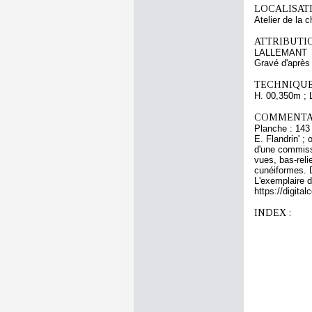
LOCALISATI
Atelier de la 
ATTRIBUTI
LALLEMANT
Gravé d'aprè
TECHNIQUE
H. 00,350m ; 
COMMENTAI
Planche : 143 
E. Flandrin' ;
d'une commissi
vues, bas-reli
cunéiformes. 
L'exemplaire d
https://digit
INDEX :