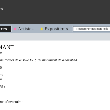
es
res
Artistes
Expositions
MANT
se
unéiformes de la salle VIII, du monument de Khorsabad.
50
S :
in
S :
os d'inventaire :