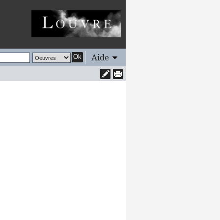
Aide
Ok