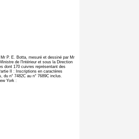
 Mr P. E. Botta, mesuré et dessiné par Mr
istre de l'Intérieur et sous la Direction
es dont 170 cuivres représentant des
rtie II : Inscriptions en caractères
s, du n° 7482C au n° 7689C inclus.
New York :