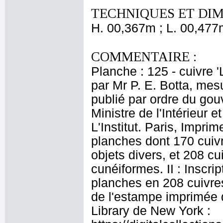
TECHNIQUES ET DIM
H. 00,367m ; L. 00,477
COMMENTAIRE :
Planche : 125 - cuivre 
par Mr P. E. Botta, mes
publié par ordre du go
Ministre de l'Intérieur 
L'Institut. Paris, Impr
planches dont 170 cuivr
objets divers, et 208 cu
cunéiformes. II : Inscr
planches en 208 cuivre
de l'estampe imprimée d
Library de New York :