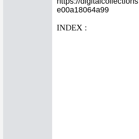
https://digitalcollecti
e00a18064a99
INDEX :