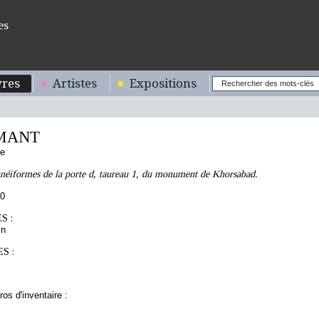
es
res
Artistes
Expositions
MANT
se
unéiformes de la porte d, taureau 1, du monument de Khorsabad.
50
S :
in
S :
os d'inventaire :