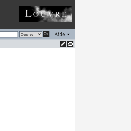
Aide
Ok