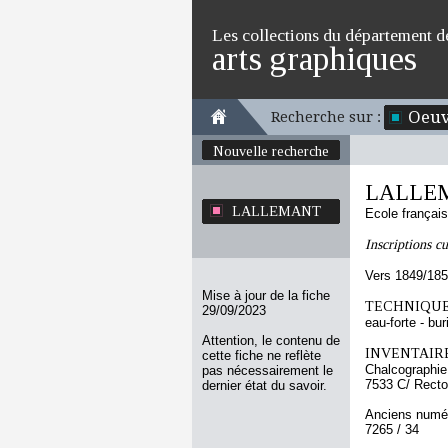
Les collections du département d
arts graphiques
Oeuv
Recherche sur :
Nouvelle recherche
LALLE
LALLEMANT
Ecole françai
Inscriptions c
Vers 1849/18
Mise à jour de la fiche
TECHNIQUE
29/09/2023
eau-forte - bur
Attention, le contenu de
INVENTAIRE
cette fiche ne reflète
Chalcographie
pas nécessairement le
7533 C/ Recto
dernier état du savoir.
Anciens numér
7265 / 34