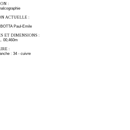
ON :
chalcographie
ON ACTUELLE :
s BOTTA Paul-Emile
S ET DIMENSIONS :
L. 00,460m
RE :
anche : 34 - cuivre