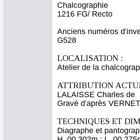
Chalcographie
1216 FG/ Recto
Anciens numéros d'inve
G528
LOCALISATION :
Atelier de la chalcogra
ATTRIBUTION ACTUE
LALAISSE Charles de
Gravé d'après VERNET
TECHNIQUES ET DIM
Diagraphe et pantogra
H. 00,302m ; L. 00,275