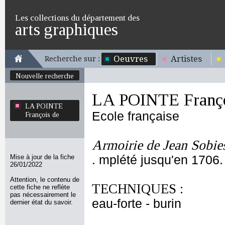
Les collections du département des
arts graphiques
Oeuvres
Artistes
Recherche sur :
Nouvelle recherche
LA POINTE Franço
LA POINTE
Ecole française
François de
Armoirie de Jean Sobies
Mise à jour de la fiche
. mplété jusqu'en 1706.
26/01/2022
Attention, le contenu de
TECHNIQUES :
cette fiche ne reflète
pas nécessairement le
eau-forte - burin
dernier état du savoir.