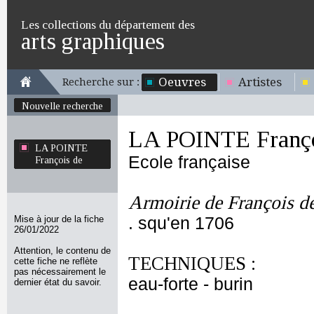
Les collections du département des
arts graphiques
Oeuvres
Artistes
Recherche sur :
Nouvelle recherche
LA POINTE Franço
LA POINTE
Ecole française
François de
Armoirie de François d
Mise à jour de la fiche
. squ'en 1706
26/01/2022
Attention, le contenu de
TECHNIQUES :
cette fiche ne reflète
pas nécessairement le
eau-forte - burin
dernier état du savoir.