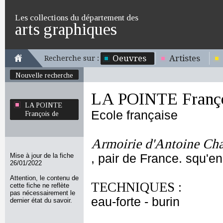
Les collections du département des
arts graphiques
Oeuvres
Artistes
Recherche sur :
Nouvelle recherche
LA POINTE Franço
LA POINTE
Ecole française
François de
Armoirie d'Antoine Cha
Mise à jour de la fiche
, pair de France. squ'e
26/01/2022
Attention, le contenu de
TECHNIQUES :
cette fiche ne reflète
pas nécessairement le
eau-forte - burin
dernier état du savoir.