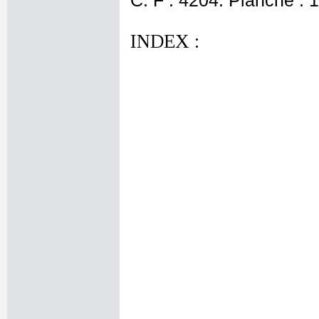
C. F : 4204. Planche : 1
INDEX :