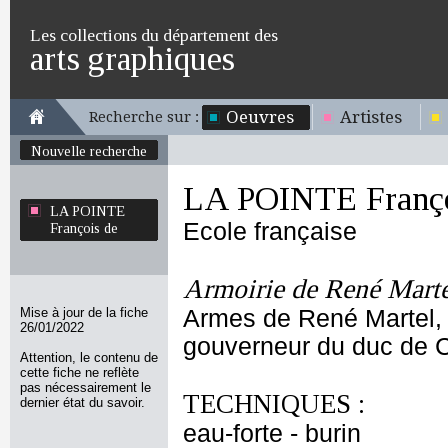
Les collections du département des
arts graphiques
Oeuvres
Artistes
Recherche sur :
Nouvelle recherche
LA POINTE Franço
LA POINTE
Ecole française
François de
Armoirie de René Martel
Mise à jour de la fiche
Armes de René Martel, 
26/01/2022
gouverneur du duc de C
Attention, le contenu de
cette fiche ne reflète
pas nécessairement le
TECHNIQUES :
dernier état du savoir.
eau-forte - burin