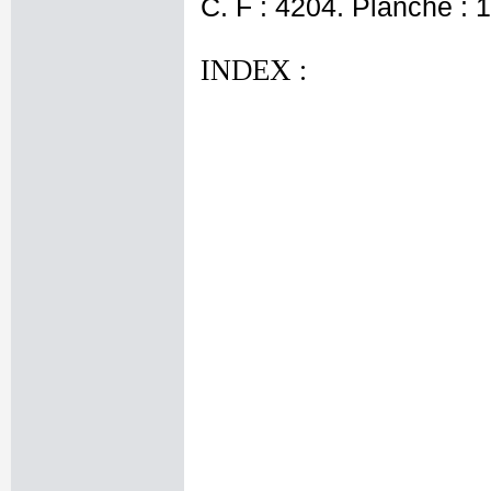
C. F : 4204. Planche : 
INDEX :