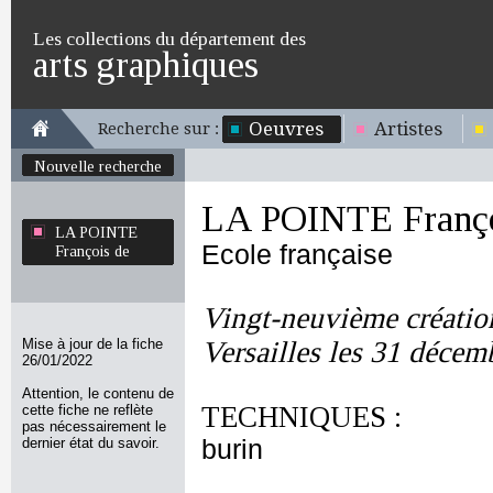
Les collections du département des
arts graphiques
Oeuvres
Artistes
Recherche sur :
Nouvelle recherche
LA POINTE Franço
LA POINTE
Ecole française
François de
Vingt-neuvième création
Mise à jour de la fiche
Versailles les 31 décemb
26/01/2022
Attention, le contenu de
TECHNIQUES :
cette fiche ne reflète
pas nécessairement le
dernier état du savoir.
burin