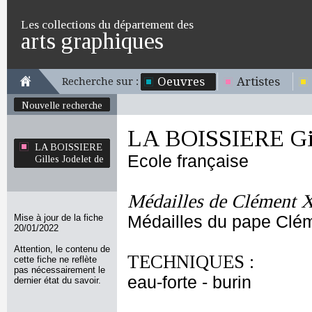
Les collections du département des
arts graphiques
Oeuvres
Artistes
Recherche sur :
Nouvelle recherche
LA BOISSIERE Gill
LA BOISSIERE
Ecole française
Gilles Jodelet de
Médailles de Clément 
Mise à jour de la fiche
Médailles du pape Clé
20/01/2022
Attention, le contenu de
TECHNIQUES :
cette fiche ne reflète
pas nécessairement le
eau-forte - burin
dernier état du savoir.