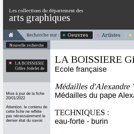
Les collections du département des
arts graphiques
Oeuvres
Artistes
Recherche sur :
Nouvelle recherche
LA BOISSIERE Gill
LA BOISSIERE
Ecole française
Gilles Jodelet de
Médailles d'Alexandre 
Mise à jour de la fiche
Médailles du pape Alex
20/01/2022
Attention, le contenu de
TECHNIQUES :
cette fiche ne reflète
pas nécessairement le
eau-forte - burin
dernier état du savoir.