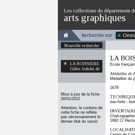
Les collections du département d
arts graphiques
Oeuv
Recherche sur :
Nouvelle recherche
LA BOISS
LA BOISSIERE
Ecole françai
Gilles Jodelet de
Médailles de P
Médailles du po
1679
Mise à jour de la fiche
TECHNIQUE
20/01/2022
eau-forte - bur
Attention, le contenu de
INVENTAIRE
cette fiche ne reflète
Chalcographie
pas nécessairement le
1892 C/ Recto
dernier état du savoir.
LOCALISATI
Centre de Con