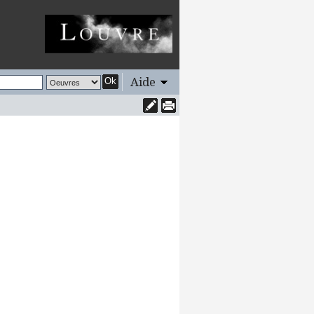
Aide
Ok