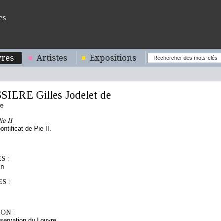
es
res
Artistes
Expositions
IERE Gilles Jodelet de
se
ie II
ntificat de Pie II.
S :
in
S :
ON :
servation du Louvre