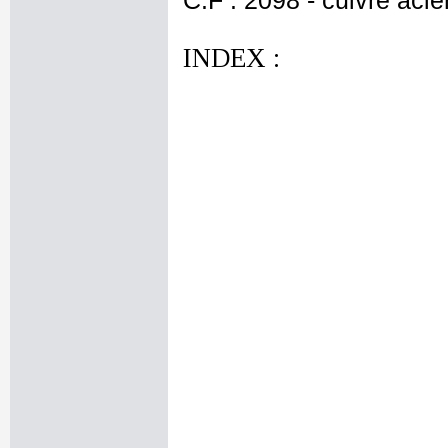
C.F : 2098 - cuivre acié
INDEX :