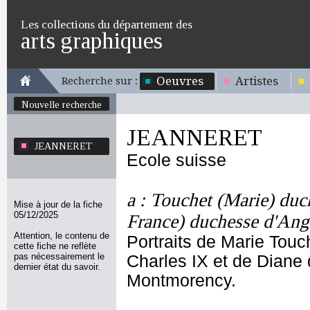
Les collections du département des
arts graphiques
Oeuvres
Artistes
Recherche sur :
Nouvelle recherche
JEANNERET
JEANNERET
Ecole suisse
a : Touchet (Marie) duc
Mise à jour de la fiche
05/12/2025
France) duchesse d'An
Attention, le contenu de
Portraits de Marie Touc
cette fiche ne reflète
pas nécessairement le
Charles IX et de Diane
dernier état du savoir.
Montmorency.