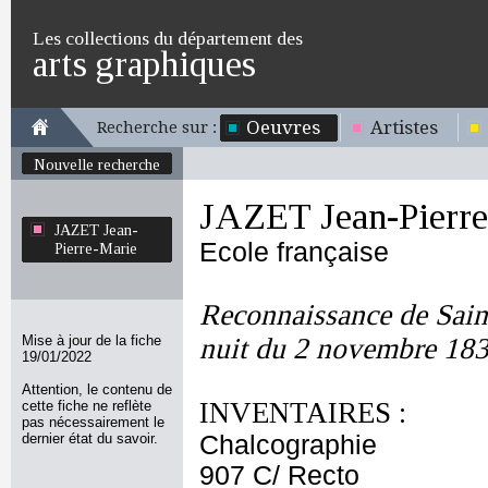
Les collections du département des
arts graphiques
Oeuvres
Artistes
Recherche sur :
Nouvelle recherche
JAZET Jean-Pierre
JAZET Jean-
Ecole française
Pierre-Marie
Reconnaissance de Saint
Mise à jour de la fiche
nuit du 2 novembre 18
19/01/2022
Attention, le contenu de
INVENTAIRES :
cette fiche ne reflète
pas nécessairement le
dernier état du savoir.
Chalcographie
907 C/ Recto