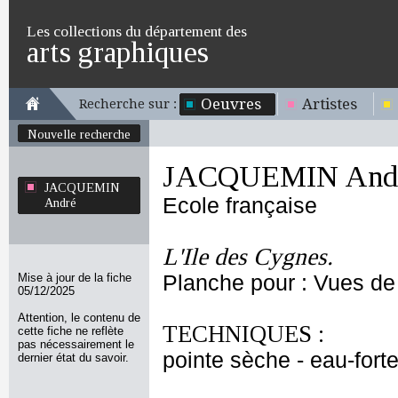
Les collections du département des
arts graphiques
Oeuvres
Artistes
Recherche sur :
Nouvelle recherche
JACQUEMIN And
JACQUEMIN
Ecole française
André
L'Ile des Cygnes.
Mise à jour de la fiche
Planche pour : Vues de 
05/12/2025
Attention, le contenu de
TECHNIQUES :
cette fiche ne reflète
pas nécessairement le
pointe sèche - eau-forte
dernier état du savoir.