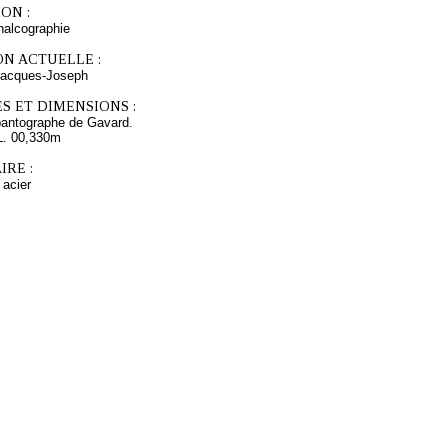
ON :
chalcographie
ON ACTUELLE :
cques-Joseph
S ET DIMENSIONS :
pantographe de Gavard.
L. 00,330m
RE :
 acier