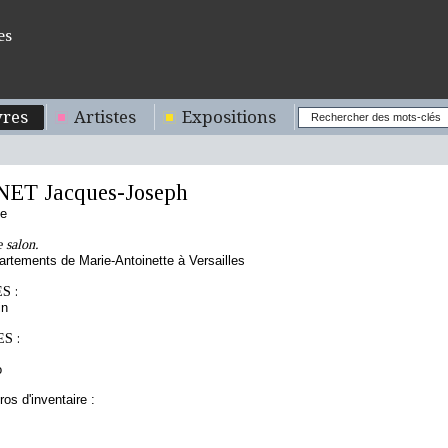
es
res
Artistes
Expositions
T Jacques-Joseph
se
 salon.
artements de Marie-Antoinette à Versailles
S :
in
S :
o
os d'inventaire :