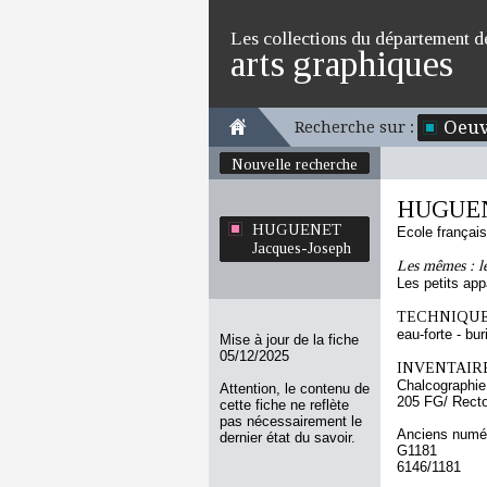
Les collections du département d
arts graphiques
Oeuv
Recherche sur :
Nouvelle recherche
HUGUENE
HUGUENET
Ecole françai
Jacques-Joseph
Les mêmes : le
Les petits app
TECHNIQUE
eau-forte - bur
Mise à jour de la fiche
05/12/2025
INVENTAIRE
Chalcographie
Attention, le contenu de
205 FG/ Rect
cette fiche ne reflète
pas nécessairement le
Anciens numér
dernier état du savoir.
G1181
6146/1181