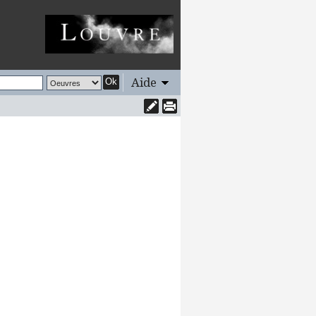
Aide
Ok