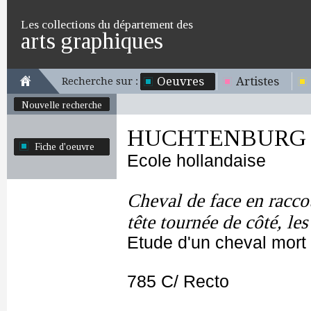
Les collections du département des
arts graphiques
Oeuvres
Artistes
Recherche sur :
Nouvelle recherche
HUCHTENBURG J
Fiche d'oeuvre
Ecole hollandaise
Cheval de face en raccou
tête tournée de côté, le
Etude d'un cheval mort
785 C/ Recto