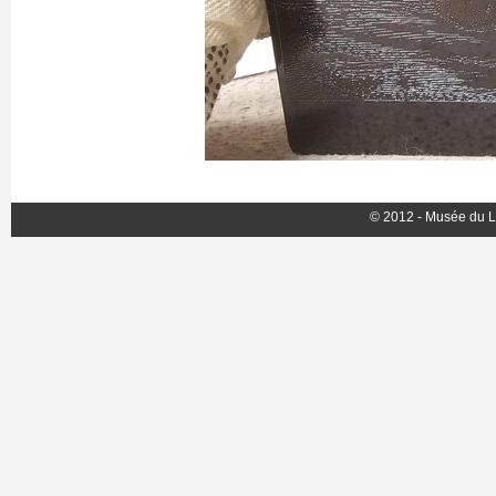
© 2012 - Musée du L