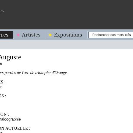
es
res
Artistes
Expositions
uguste
se
ers parties de l'arc de triomphe d'Orange.
S :
in
S :
ON :
chalcographie
ON ACTUELLE :