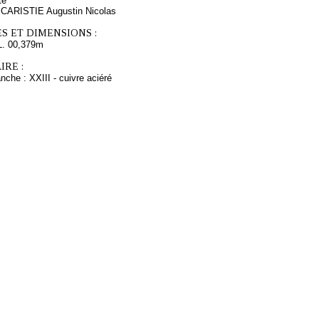
te
 CARISTIE Augustin Nicolas
S ET DIMENSIONS :
L. 00,379m
RE :
nche : XXIII - cuivre aciéré