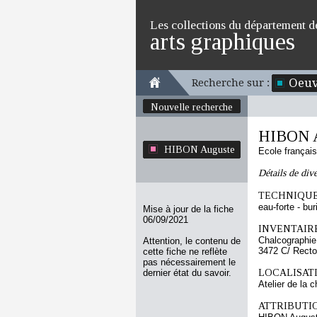
Les collections du département d
arts graphiques
Oeuv
Recherche sur :
Nouvelle recherche
HIBON A
HIBON Auguste
Ecole françai
Détails de div
TECHNIQUE
eau-forte - bur
Mise à jour de la fiche
06/09/2021
INVENTAIRE
Chalcographie
Attention, le contenu de
3472 C/ Recto
cette fiche ne reflète
pas nécessairement le
LOCALISATI
dernier état du savoir.
Atelier de la 
ATTRIBUTI