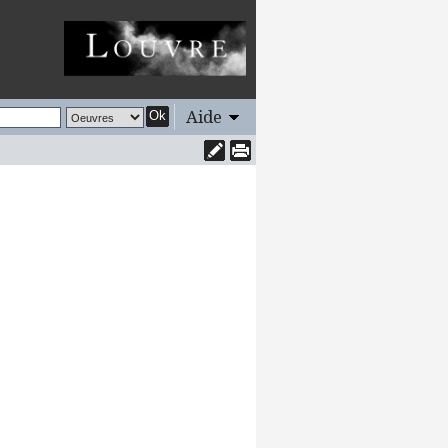
Aide
Ok