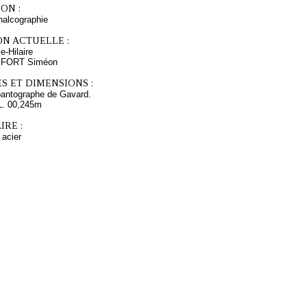
ON :
chalcographie
ON ACTUELLE :
-Hilaire
s FORT Siméon
S ET DIMENSIONS :
pantographe de Gavard.
L. 00,245m
RE :
 acier