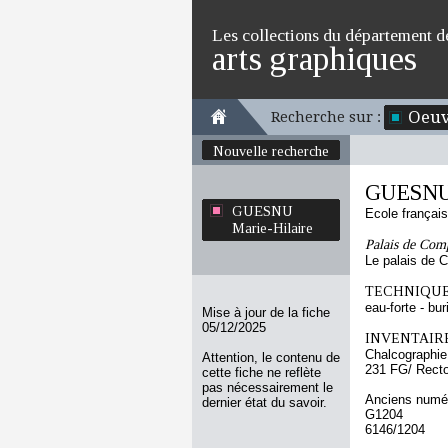
Les collections du département d
arts graphiques
Oeuv
Recherche sur :
Nouvelle recherche
GUESNU 
GUESNU
Ecole françai
Marie-Hilaire
Palais de Com
Le palais de 
TECHNIQUE
eau-forte - bur
Mise à jour de la fiche
05/12/2025
INVENTAIRE
Chalcographie
Attention, le contenu de
231 FG/ Rect
cette fiche ne reflète
pas nécessairement le
Anciens numér
dernier état du savoir.
G1204
6146/1204