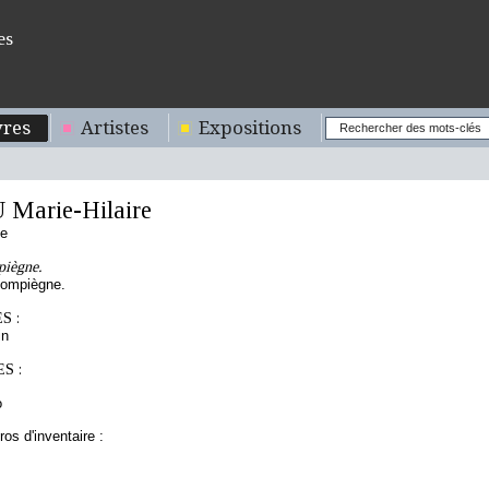
es
res
Artistes
Expositions
Marie-Hilaire
se
piègne.
Compiègne.
S :
in
S :
o
os d'inventaire :