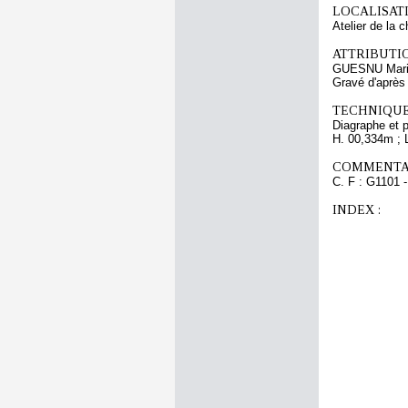
LOCALISATI
Atelier de la 
ATTRIBUTI
GUESNU Marie
Gravé d'aprè
TECHNIQUE
Diagraphe et 
H. 00,334m ; 
COMMENTAI
C. F : G1101 -
INDEX :