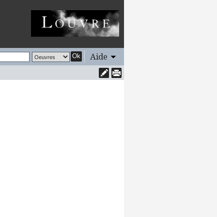
Aide
Ok