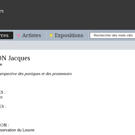
es
res
Artistes
Expositions
N Jacques
se
erspective des portiques et des promenoirs
S :
in
S :
ON :
servation du Louvre