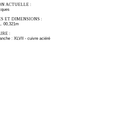
ON ACTUELLE :
cques
S ET DIMENSIONS :
L. 00,321m
RE :
anche : XLVII - cuivre aciéré