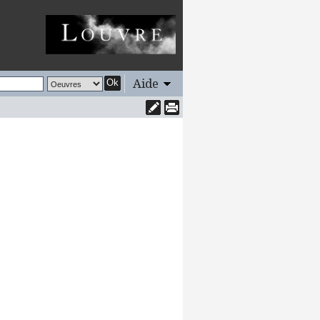
Aide
Ok