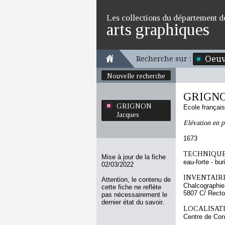
Les collections du département d
arts graphiques
Oeuv
Recherche sur :
Nouvelle recherche
GRIGNO
GRIGNON
Ecole françai
Jacques
Elévation en p
1673
TECHNIQUE
Mise à jour de la fiche
eau-forte - bur
02/03/2022
INVENTAIRE
Attention, le contenu de
Chalcographie
cette fiche ne reflète
5807 C/ Recto
pas nécessairement le
dernier état du savoir.
LOCALISATI
Centre de Con