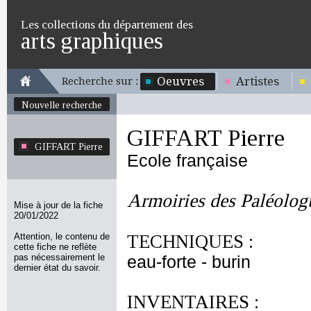
Les collections du département des
arts graphiques
Oeuvres
Artistes
Recherche sur :
Nouvelle recherche
GIFFART Pierre
GIFFART Pierre
Ecole française
Armoiries des Paléologu
Mise à jour de la fiche
20/01/2022
Attention, le contenu de
TECHNIQUES :
cette fiche ne reflète
pas nécessairement le
eau-forte - burin
dernier état du savoir.
INVENTAIRES :