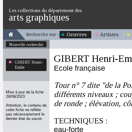
Les collections du département des
arts graphiques
Oeuvres
Artistes
Recherche sur :
Nouvelle recherche
GIBERT Henri-Em
GIBERT Henri-
Ecole française
Emile
Tour n° 7 dite "de la Po
Mise à jour de la fiche
différents niveaux ; co
29/09/2023
de ronde ; élévation, cô
Attention, le contenu de
cette fiche ne reflète
pas nécessairement le
dernier état du savoir.
TECHNIQUES :
eau-forte