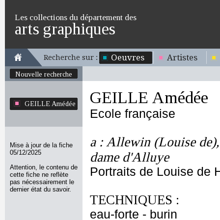
Les collections du département des
arts graphiques
Oeuvres
Artistes
Recherche sur :
Nouvelle recherche
GEILLE Amédée
GEILLE Amédée
Ecole française
a : Allewin (Louise de)
Mise à jour de la fiche
05/12/2025
dame d'Alluye
Attention, le contenu de
Portraits de Louise de 
cette fiche ne reflète
pas nécessairement le
dernier état du savoir.
TECHNIQUES :
eau-forte - burin