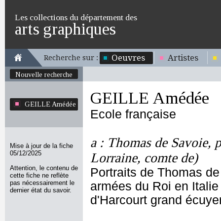
Les collections du département des
arts graphiques
Oeuvres
Artistes
Recherche sur :
Nouvelle recherche
GEILLE Amédée
GEILLE Amédée
Ecole française
a : Thomas de Savoie, p
Mise à jour de la fiche
05/12/2025
Lorraine, comte de)
Attention, le contenu de
Portraits de Thomas de
cette fiche ne reflète
pas nécessairement le
armées du Roi en Italie
dernier état du savoir.
d'Harcourt grand écuye