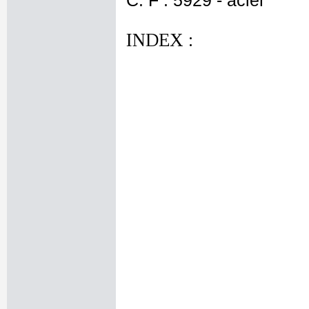
C. F : 5929 - acier
INDEX :