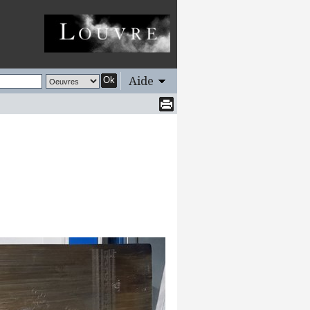
Aide
Ok