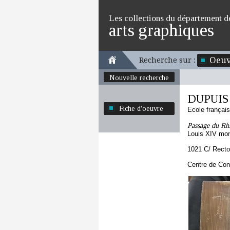
Les collections du département d
arts graphiques
Oeuv
Recherche sur :
Nouvelle recherche
DUPUIS 
Fiche d'oeuvre
Ecole françai
Passage du Rh
Louis XIV mon
1021 C/ Recto
Centre de Con