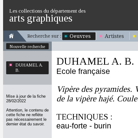
Les collections du département des
arts graphiques
Oeuvres
Artistes
Recherche sur :
Nouvelle recherche
DUHAMEL A. B.
DUHAMEL A.
Ecole française
B.
Vipère des pyramides. V
Mise à jour de la fiche
de la vipère hajé. Coule
28/02/2022
Attention, le contenu de
TECHNIQUES :
cette fiche ne reflète
pas nécessairement le
dernier état du savoir.
eau-forte - burin