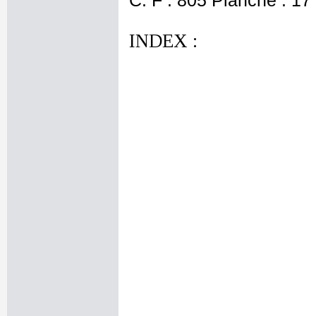
C. F : 805 Planche : 17 
INDEX :