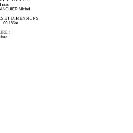
Louis
s ANGUIER Michel
S ET DIMENSIONS :
L. 00,186m
RE :
uivre