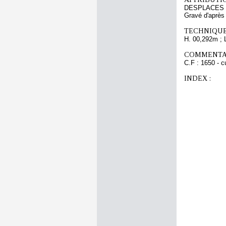
DESPLACES 
Gravé d'aprè
TECHNIQUE
H. 00,292m ; 
COMMENTAI
C.F : 1650 - c
INDEX :