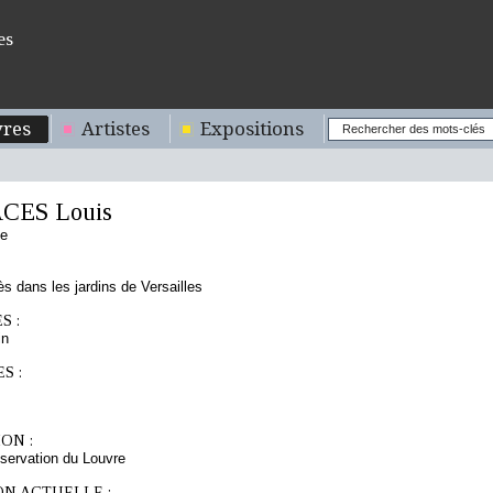
es
res
Artistes
Expositions
CES Louis
se
s dans les jardins de Versailles
S :
in
S :
ON :
servation du Louvre
ON ACTUELLE :