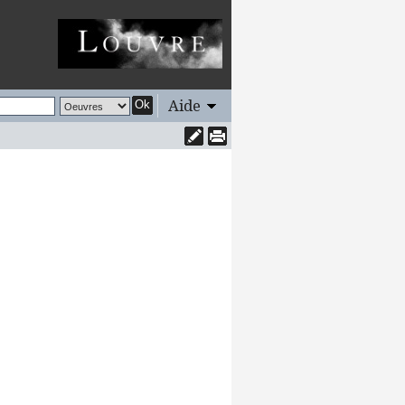
Aide
Ok