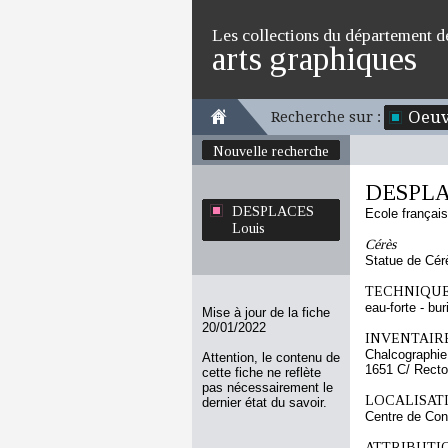
Les collections du département d
arts graphiques
Oeuv
Recherche sur :
Nouvelle recherche
DESPLA
DESPLACES
Ecole françai
Louis
Cérès
Statue de Cérè
TECHNIQUE
eau-forte - bur
Mise à jour de la fiche
20/01/2022
INVENTAIRE
Chalcographie
Attention, le contenu de
1651 C/ Recto
cette fiche ne reflète
pas nécessairement le
LOCALISATI
dernier état du savoir.
Centre de Con
ATTRIBUTI