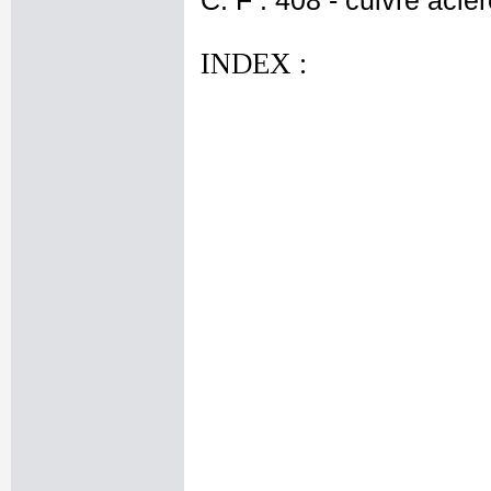
C. F : 408 - cuivre acié
INDEX :