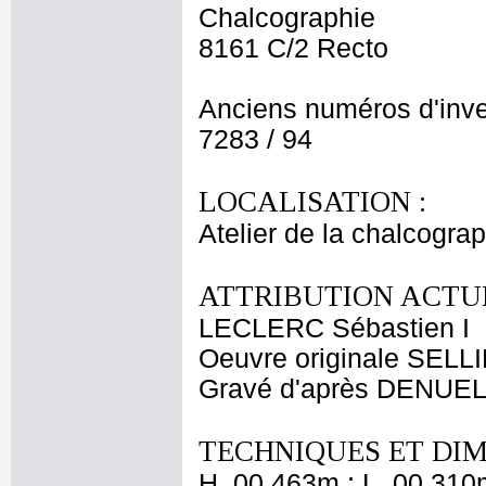
Chalcographie
8161 C/2 Recto
Anciens numéros d'inve
7283 / 94
LOCALISATION :
Atelier de la chalcogra
ATTRIBUTION ACTUE
LECLERC Sébastien I
Oeuvre originale SELL
Gravé d'après DENUEL
TECHNIQUES ET DIM
H. 00,463m ; L. 00,310