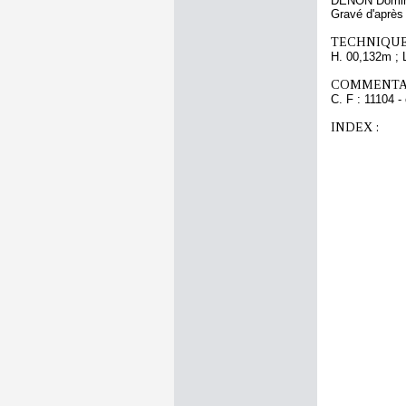
DENON Domini
Gravé d'aprè
TECHNIQUE
H. 00,132m ; 
COMMENTAI
C. F : 11104 -
INDEX :