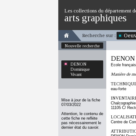
Les collections du département d
arts graphiques
Oeuv
Recherche sur :
Nouvelle recherche
DENON D
DENON
Ecole françai
Dominique
Manière de mon
Vivant
TECHNIQUE
eau-forte
INVENTAIRE
Mise à jour de la fiche
Chalcographie
07/03/2022
11105 C/ Rect
Attention, le contenu de
LOCALISATI
cette fiche ne reflète
Centre de Con
pas nécessairement le
dernier état du savoir.
ATTRIBUTI