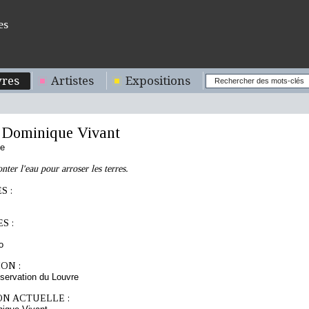
es
res
Artistes
Expositions
ominique Vivant
se
ter l'eau pour arroser les terres.
S :
S :
o
ON :
servation du Louvre
ON ACTUELLE :