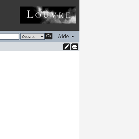
Aide
Ok