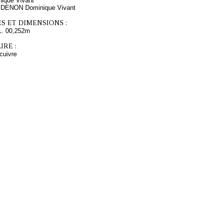
que Vivant
s DENON Dominique Vivant
S ET DIMENSIONS :
L. 00,252m
RE :
 cuivre